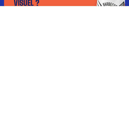
VISUEL ?
Téléchargez votre fichier dans notre
configurateur et visualisez le rendu en 3D.
TÉLÉCHARGER MON VISUEL
BESOIN D’AIDE ?
Contactez-nous par téléphone du lundi au vendredi : 9h-
12h 14h-18h
04 77 51 21 89
ou par mail à
CONTACT@LEGOBELETFRANCAIS.FR