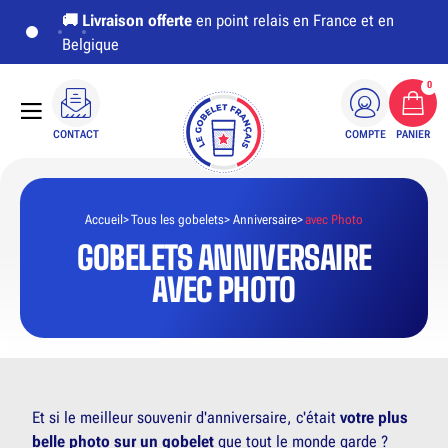
🚚
Livraison offerte
en point relais en France et en
Belgique
0
CONTACT
COMPTE
PANIER
Accueil
Tous les gobelets
Anniversaire
avec Photo
GOBELETS ANNIVERSAIRE
AVEC PHOTO
Et si le meilleur souvenir d'anniversaire, c'était
votre plus
belle photo sur un gobelet
que tout le monde garde ?