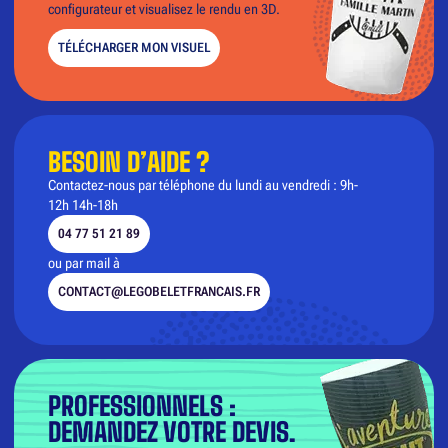
configurateur et visualisez le rendu en 3D.
TÉLÉCHARGER MON VISUEL
BESOIN D’AIDE ?
Contactez-nous par téléphone du lundi au vendredi : 9h-
12h 14h-18h
04 77 51 21 89
ou par mail à
CONTACT@LEGOBELETFRANCAIS.FR
PROFESSIONNELS :
DEMANDEZ VOTRE DEVIS.