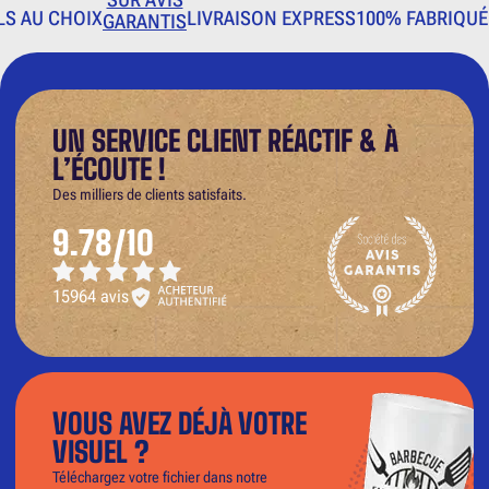
LS AU CHOIX
LIVRAISON EXPRESS
100% FABRIQUÉ
GARANTIS
UN SERVICE CLIENT RÉACTIF & À
L’ÉCOUTE !
Des milliers de clients satisfaits.
9.78/10
15964 avis
VOUS AVEZ DÉJÀ VOTRE
VISUEL ?
Téléchargez votre fichier dans notre