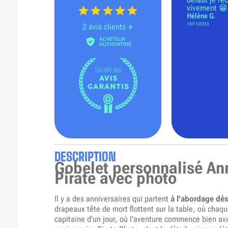
vivement 😁
Hélène G.
19/11/2023
2 avis clients
DESCRIPTION
Gobelet personnalisé An
Pirate avec photo
Il y a des anniversaires qui partent
à l'abordage dès
drapeaux tête de mort flottent sur la table, où chaq
capitaine d'un jour, où l'aventure commence bien av