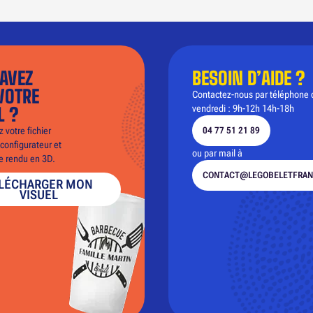
AVEZ
BESOIN D’AIDE ?
VOTRE
Contactez-nous par téléphone 
vendredi : 9h-12h 14h-18h
L ?
 votre fichier
04 77 51 21 89
configurateur et
ou par mail à
le rendu en 3D.
CONTACT@LEGOBELETFRAN
LÉCHARGER MON
VISUEL