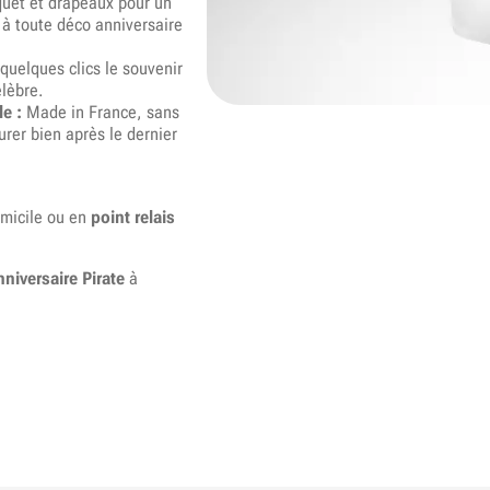
quet et drapeaux pour un
 à toute déco anniversaire
quelques clics le souvenir
élèbre.
e :
Made in France, sans
urer bien après le dernier
omicile ou en
point relais
nniversaire Pirate
à