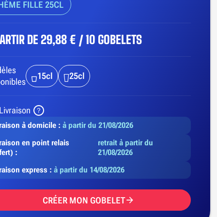
HÈME FILLE 25CL
PARTIR DE
29,88 € / 10 GOBELETS
èles
15cl
25cl
ponibles
Livraison
raison à domicile :
à partir du 21/08/2026
raison en point relais
retrait à partir du
fert) :
21/08/2026
vraison express :
à partir du 14/08/2026
CRÉER MON GOBELET