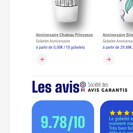
Anniversaire Chateau Princesse
Anniversaire Sir
Gobelet Anniversaire
Gobelet Anniversa
à partir de 0,00€ / 10 gobelets
à partir de 29,88€ 
CRÉER MON GOBELET
CRÉER MON 
Les avis
9.78/10
Le gobelet e
vraiment ma
Très bien fai
défaut je r