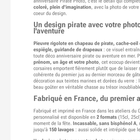
anniversaire Pirate Photo, c'est le détail qui complèt
coloré, plein d'imagination
, avec la photo de votre
coeur du design.
Un design pirate avec votre phot
l'aventure
Pieuvre rigolote en chapeau de pirate, cache-oeil 
espiègle, guirlande de drapeaux
: ce visuel entraî
toute déco anniversaire pirate ou aventure en mer. 
prénom, un âge et votre photo
, cet ecocup devient
corsaires emportent fièrement plutôt que de laisser s
cohérente du premier jus au dernier morceau de gâte
décoration aux teintes marines et dorées du verre : l
beau goûter en véritable chasse au trésor inoubliabl
Fabriqué en France, du premier a
Fabriqué et imprimé en France dans les ateliers du 
personnalisé est disponible en
2 formats
(15cl, 25cl
moment de la fête.
Incassable, sans bisphénol A
,
jusqu'à
150 lavages
: aussi solide et intrépide que le