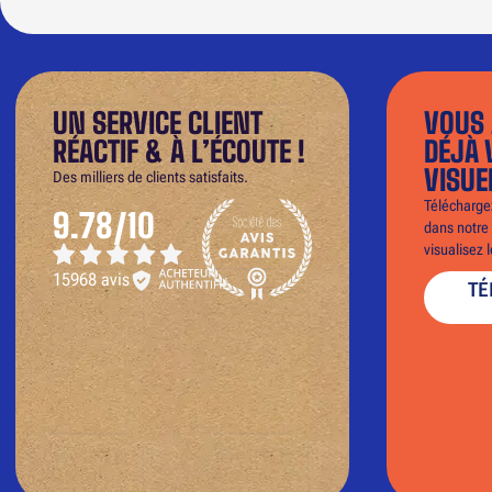
UN SERVICE CLIENT
VOUS 
RÉACTIF & À L’ÉCOUTE !
DÉJÀ 
VISUE
Des milliers de clients satisfaits.
Téléchargez
9.78/10
dans notre 
visualisez 
15968 avis
TÉ