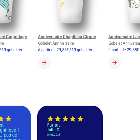
ene Coquillage
Anniversaire Chapiteau Cirque
Anniversaire La
ire
Gobelet Anniversaire
Gobelet Anniversa
/ 10 gobelets
à partir de 29,88€ / 10 gobelets
à partir de 29,88€
GOBELET
CRÉER MON GOBELET
CRÉER MON 
st
Parfait
gnifique !
Julie G.
t, pas de
19/03/2023
ecommande