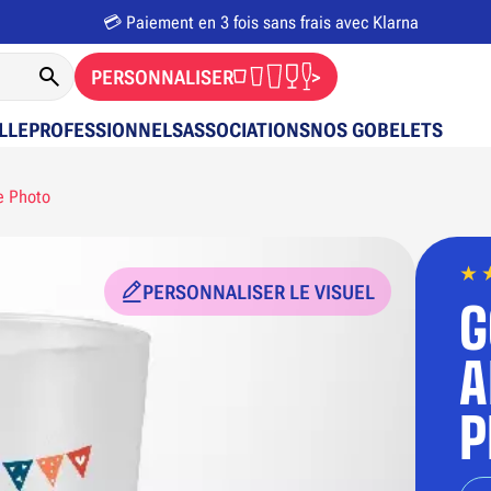
💳 Paiement en 3 fois sans frais avec Klarna
PERSONNALISER
>
LLE
PROFESSIONNELS
ASSOCIATIONS
NOS GOBELETS
e Photo
PERSONNALISER LE VISUEL
G
A
P