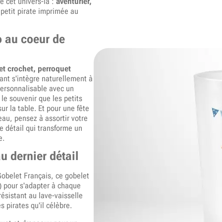
e cet univers-là :
aventurier,
 petit pirate imprimée au
o au coeur de
et crochet, perroquet
nant s'intègre naturellement à
Personnalisable avec un
 le souvenir que les petits
ur la table. Et pour une fête
au, pensez à assortir votre
e détail qui transforme un
e.
u dernier détail
Gobelet Français, ce gobelet
) pour s'adapter à chaque
 résistant au lave-vaisselle
s pirates qu'il célèbre.