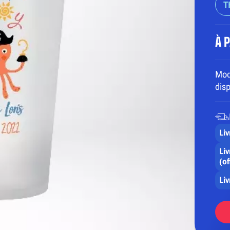
T
À 
Mod
dis
Liv
Liv
(of
Li