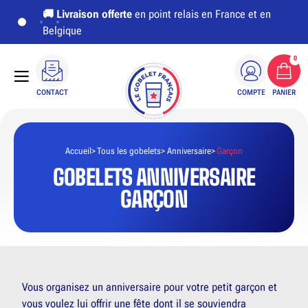
🚚
Livraison offerte
en point relais en France et en
Belgique
0
CONTACT
COMPTE
PANIER
Accueil
Tous les gobelets
Anniversaire
Garçon
GOBELETS ANNIVERSAIRE
GARÇON
Vous organisez un anniversaire pour votre petit garçon et
vous voulez lui offrir une fête dont il se souviendra