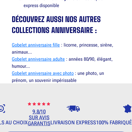
express disponible
DÉCOUVREZ AUSSI NOS AUTRES
COLLECTIONS ANNIVERSAIRE :
Gobelet anniversaire fille
: licorne, princesse, sirène,
animaux…
Gobelet anniversaire adulte
: années 80/90, élégant,
humour…
Gobelet anniversaire avec photo
: une photo, un
prénom, un souvenir impérissable
9.8/10
SUR AVIS
LS AU CHOIX
LIVRAISON EXPRESS
100% FABRIQUÉ
GARANTIS