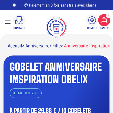
💳 Paiement en 3 fois sans frais avec Klarna
0
CONTACT
COMPTE
PANIER
Accueil
Anniversaire
Fille
Anniversaire Inspiration 
GOBELET ANNIVERSAIRE
PERSONNALISER LE VISUEL
INSPIRATION OBELIX
THÈME FILLE 25CL
À PARTIR DE
29,88 € / 10 GOBELETS