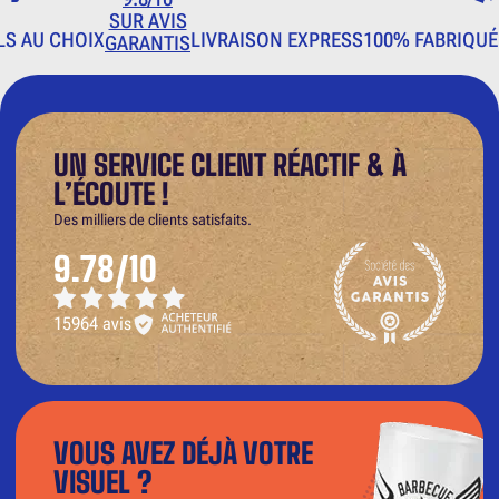
SUR AVIS
LS AU CHOIX
LIVRAISON EXPRESS
100% FABRIQUÉ
GARANTIS
UN SERVICE CLIENT RÉACTIF & À
L’ÉCOUTE !
Des milliers de clients satisfaits.
9.78/10
15964 avis
VOUS AVEZ DÉJÀ VOTRE
VISUEL ?