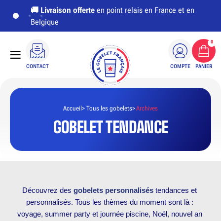
🚚
Livraison offerte
en point relais en France et en
Belgique
0
CONTACT
COMPTE
PANIER
Accueil
Tous les gobelets
Archives
GOBELET TENDANCE
Découvrez des 
gobelets personnalisés
 tendances et 
personnalisés. Tous les thèmes du moment sont là : 
voyage, summer party et journée piscine, Noël, nouvel an 