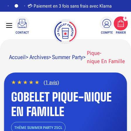
💳 Paiement en 3 fois sans frais avec Klarna
0
CONTACT
COMPTE
PANIER
Pique-
Accueil
Archives
Summer Party
nique En Famille
(
1 avis
)
PERSONNALISER LE VISUEL
GOBELET PIQUE-NIQUE
EN FAMILLE
THÈME SUMMER PARTY 25CL