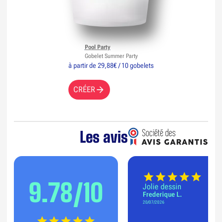
Pool Party
Gobelet Summer Party
à partir de 29,88€ / 10 gobelets
CRÉER
Les avis
9.78/10
Jolie dessin
Frederique L.
20/07/2026