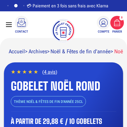
💳 Paiement en 3 fois sans frais avec Klarna
0
CONTACT
COMPTE
PANIER
Accueil
Archives
Noël & Fêtes de fin d’année
Noël
(
4 avis
)
PERSONNALISER LE VISUEL
GOBELET NOËL ROND
THÈME NOËL & FÊTES DE FIN D’ANNÉE 25CL
À PARTIR DE
29,88 € / 10 GOBELETS