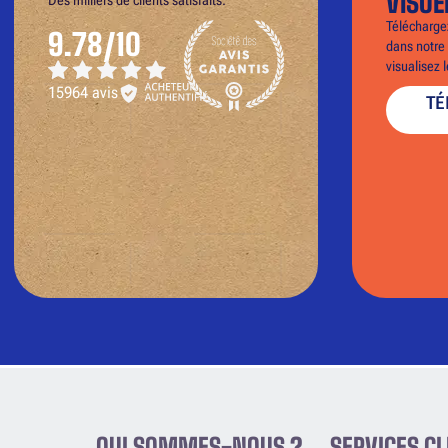
VISUE
Téléchargez
9.78/10
dans notre 
visualisez 
15964 avis
TÉ
QUI SOMMES-NOUS ?
SERVICES CL