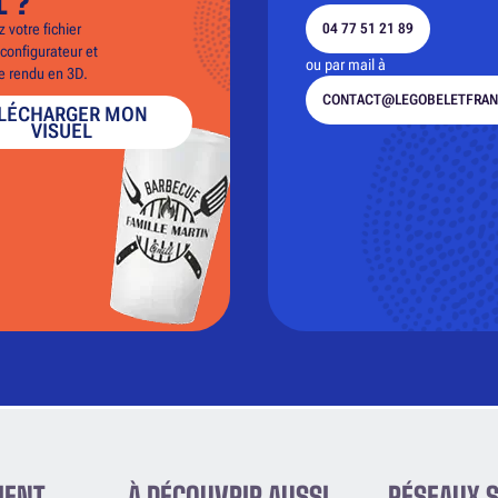
L ?
 votre fichier
04 77 51 21 89
configurateur et
ou par mail à
le rendu en 3D.
CONTACT@LEGOBELETFRAN
LÉCHARGER MON
VISUEL
IENT
À DÉCOUVRIR AUSSI
RÉSEAUX 