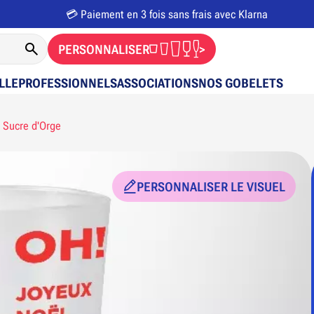
💳 Paiement en 3 fois sans frais avec Klarna
PERSONNALISER
>
LLE
PROFESSIONNELS
ASSOCIATIONS
NOS GOBELETS
Sucre d'Orge
PERSONNALISER LE VISUEL