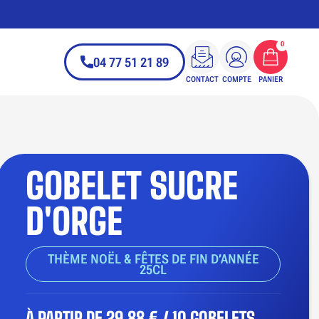
0
04 77 51 21 89
CONTACT
COMPTE
PANIER
GOBELET SUCRE
D'ORGE
THÈME NOËL & FÊTES DE FIN D’ANNÉE
25CL
À PARTIR DE
29,88 € / 10 GOBELETS