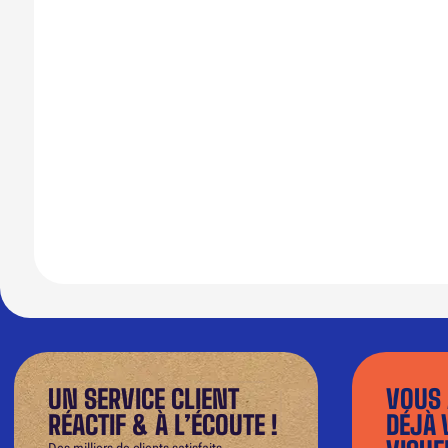
UN SERVICE CLIENT
VOUS 
RÉACTIF & À L’ÉCOUTE !
DÉJÀ 
Des milliers de clients satisfaits.