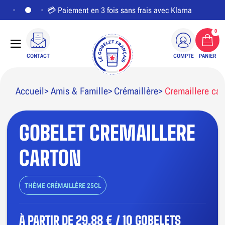
💳 Paiement en 3 fois sans frais avec Klarna
0
CONTACT
COMPTE
PANIER
Accueil
Amis & Famille
Crémaillère
Cremaillere car
GOBELET CREMAILLERE
PERSONNALISER LE VISUEL
CARTON
THÈME CRÉMAILLÈRE 25CL
À PARTIR DE
29,88 € / 10 GOBELETS