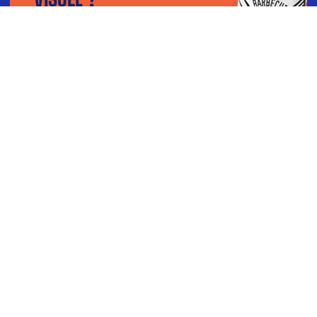
Téléchargez votre fichier dans notre
configurateur et visualisez le rendu en 3D.
TÉLÉCHARGER MON VISUEL
BESOIN D’AIDE ?
Contactez-nous par téléphone du lundi au vendredi : 9h-
12h 14h-18h
04 77 51 21 89
ou par mail à
CONTACT@LEGOBELETFRANCAIS.FR
PROFESSIONNELS :