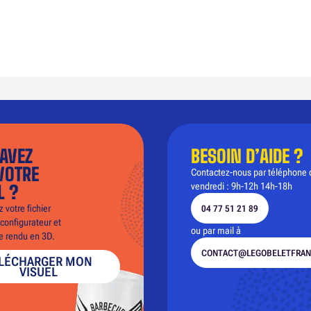
AVEZ
BESOIN D’AIDE ?
VOTRE
Contactez-nous par téléphone 
vendredi : 9h-12h 14h-18h
L ?
 votre fichier
04 77 51 21 89
configurateur et
ou par mail à
le rendu en 3D.
CONTACT@LEGOBELETFRAN
LÉCHARGER MON
VISUEL