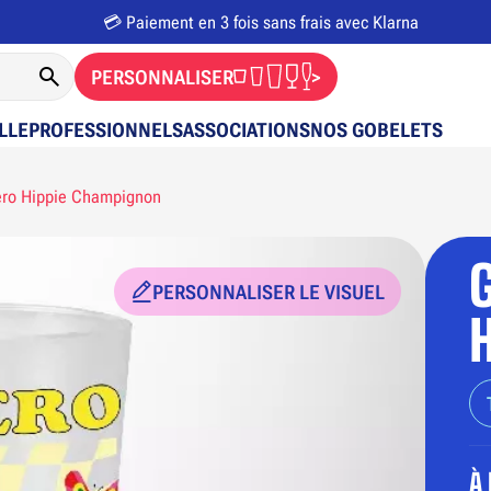
💳 Paiement en 3 fois sans frais avec Klarna
PERSONNALISER
>
LLE
PROFESSIONNELS
ASSOCIATIONS
NOS GOBELETS
ro Hippie Champignon
PERSONNALISER LE VISUEL
À