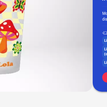
Mo
di
L
L
(o
L