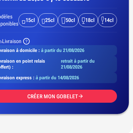
dèles
15cl
25cl
50cl
18cl
14cl
sponibles
Livraison
ivraison à domicile :
à partir du 21/08/2026
ivraison en point relais
retrait à partir du
ffert) :
21/08/2026
ivraison express :
à partir du 14/08/2026
CRÉER MON GOBELET