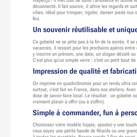
inaperçu ! Il met tout de suite l’ambiance et donne l
déconnecté. Il fait sourire, il attire les regards et s
vibes. Idéal pour trinquer, rigoler, danser pieds nus o
feu.
Un souvenir réutilisable et uniqu
Ce gobelet ne se jette pas à la fin de la soirée. Il s
vacances, il ressort pour les prochains apéros ent
y inscrire un prénom, une date, un slogan décalé ou 
C’est plus qu’un simple verre : c’est un petit bout de
Impression de qualité et fabricat
On imprime en quadrichromie pour un rendu ultra colo
surtout, c’est fait en France, dans nos ateliers. Ave
dose de savoir-faire local. Le résultat : un gobelet so
vraiment plaisir à offrir (ou à s’offrir).
Simple à commander, fun à perso
Choisissez votre modèle hippie, ajoutez-y une touche
vous soyez une petite bande de fêtards ou une gran
à toutes les quantités. Besoin rapide ? Pas de souci, 