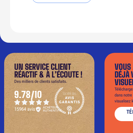
UN SERVICE CLIENT
VOUS 
RÉACTIF & À L’ÉCOUTE !
DÉJÀ 
VISUE
Des milliers de clients satisfaits.
Téléchargez
9.78/10
dans notre 
visualisez 
15964 avis
TÉ