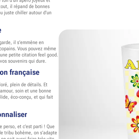
e ton d’un apéro joyeux et
urtout, il répand de bonnes
u juste chiller autour d’un
e
e garde, il s’emmène en
re copains. Vous pouvez même
une petite citation feel good.
 vos souvenirs qui dure.
ion française
ré, plein de détails. Et
c amour, soin et une bonne
lide, éco-conçu, et qui fait
nnaliser
 perso, et c’est parti ! Que
de tribu bohème, on s’adapte
on sait aussi faire très vite