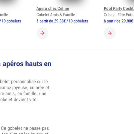
Apero chez Celine
Pool Party Cockt
mille
Gobelet Amis & Famille
Gobelet Fête Entr
/ 10 gobelets
à partir de 29,88€ / 10 gobelets
à partir de 29,88€
GOBELET
CRÉER MON GOBELET
CRÉER MON 
s apéros hauts en
obelet personnalisé sur le
ance joyeuse, colorée et
re amis, en famille, une
obelet devient vite
… Ce gobelet ne passe pas