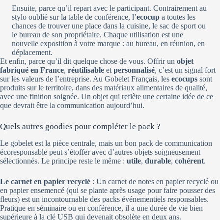
Ensuite, parce qu’il repart avec le participant. Contrairement au
stylo oublié sur la table de conférence, l’
ecocup
a toutes les
chances de trouver une place dans la cuisine, le sac de sport ou
le bureau de son propriétaire. Chaque utilisation est une
nouvelle exposition à votre marque : au bureau, en réunion, en
déplacement.
Et enfin, parce qu’il dit quelque chose de vous. Offrir un
objet
fabriqué en France
,
réutilisable
et
personnalisé
, c’est un signal fort
sur les valeurs de l’entreprise. Au Gobelet Français, les
ecocups
sont
produits sur le territoire, dans des matériaux alimentaires de qualité,
avec une finition soignée. Un objet qui reflète une certaine idée de ce
que devrait être la communication aujourd’hui.
Quels autres goodies pour compléter le pack ?
Le gobelet est la pièce centrale, mais un bon pack de communication
écoresponsable peut s’étoffer avec d’autres objets soigneusement
sélectionnés. Le principe reste le même :
utile
,
durable
,
cohérent
.
Le carnet en papier recyclé
: Un carnet de notes en papier recyclé ou
en papier ensemencé (qui se plante après usage pour faire pousser des
fleurs) est un incontournable des packs événementiels responsables.
Pratique en séminaire ou en conférence, il a une durée de vie bien
supérieure à la clé USB qui devenait obsolète en deux ans.