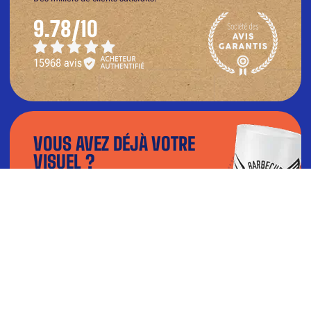
9.78/10
15968 avis
VOUS AVEZ DÉJÀ VOTRE
VISUEL ?
Téléchargez votre fichier dans notre
configurateur et visualisez le rendu en 3D.
TÉLÉCHARGER MON VISUEL
BESOIN D’AIDE ?