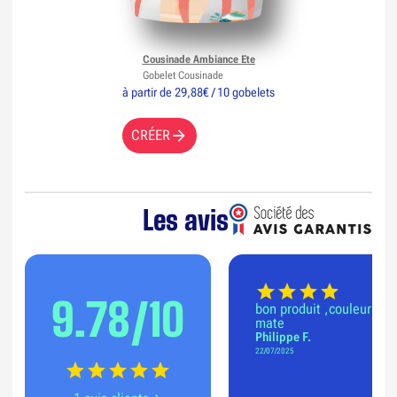
Cousinade Ambiance Ete
Gobelet Cousinade
à partir de 29,88€ / 10 gobelets
CRÉER
Les avis
9.78/10
bon produit ,couleur
mate
Philippe F.
22/07/2025