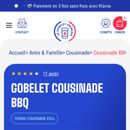
💳 Paiement en 3 fois sans frais avec Klarna
0
CONTACT
COMPTE
PANIER
Accueil
Amis & Famille
Cousinade
Cousinade BBQ
(
1 avis
)
PERSONNALISER LE VISUEL
GOBELET COUSINADE
BBQ
THÈME COUSINADE 25CL