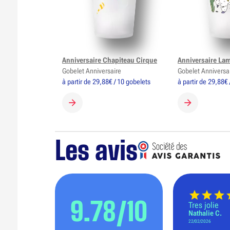
Anniversaire Chapiteau Cirque
Anniversaire La
Gobelet Anniversaire
Gobelet Anniversa
à partir de 29,88€ / 10 gobelets
à partir de 29,88€ 
CRÉER MON GOBELET
CRÉER MON 
Les avis
9.78/10
Tres jolie
Nathalie C.
22/02/2026