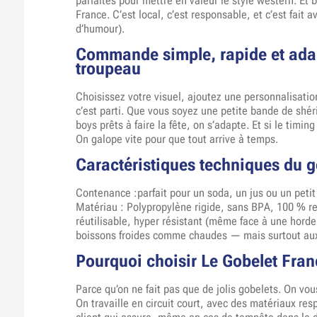
parfaites pour mettre en valeur le style western. Et b
France. C’est local, c’est responsable, et c’est fait 
d’humour).
Commande simple, rapide et adap
troupeau
Choisissez votre visuel, ajoutez une personnalisation
c’est parti. Que vous soyez une petite bande de shéri
boys prêts à faire la fête, on s’adapte. Et si le timin
On galope vite pour que tout arrive à temps.
Caractéristiques techniques du g
Contenance :parfait pour un soda, un jus ou un petit
Matériau : Polypropylène rigide, sans BPA, 100 % re
réutilisable, hyper résistant (même face à une horde 
boissons froides comme chaudes — mais surtout aux 
Pourquoi choisir Le Gobelet Fran
Parce qu’on ne fait pas que de jolis gobelets. On vou
On travaille en circuit court, avec des matériaux res