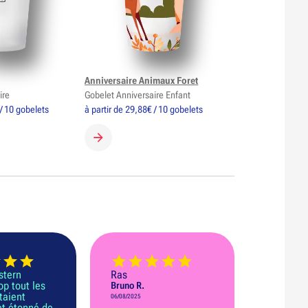
Anniversaire Animaux Foret
ire
Gobelet Anniversaire Enfant
 / 10 gobelets
à partir de 29,88€ / 10 gobelets
GOBELET
CRÉER MON GOBELET
stern
Ras
op tout les
Bruno R.
taient
06/08/2025
et étonné de