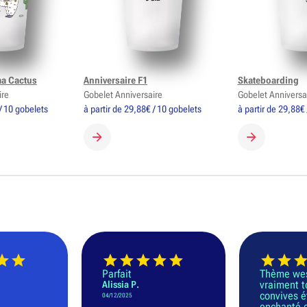
ma Cactus
Anniversaire F1
Skateboarding
ire
Gobelet Anniversaire
Gobelet Anniversa
/ 10 gobelets
à partir de 29,88€ / 10 gobelets
à partir de 29,88€
GOBELET
CRÉER MON GOBELET
CRÉER MON 
Parfait
Thème we
vraiment t
Alissia P.
convives é
04/12/2025
enchanté 