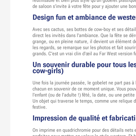
réutilisable et bien plus stylé qu’un gobelet plastiq
de saloon s’invite à votre fête pour y ajouter une 
Design fun et ambiance de weste
Avec ses cactus, ses bottes de cow-boy et ses détai
direct les invités dans l’ambiance. Que la fête se dé
grange, ou en pleine nature, il devient un élément de 
les regards, se remarque sur les photos et fait souri
grands. C’est un vrai clin d’œil au Far West version f
Un souvenir durable pour tous le
cow-girls)
Une fois la journée passée, le gobelet ne part pas à l
chacun en souvenir de ce moment unique. Vous pouve
l’enfant (ou de l’adulte !) fêté, la date, ou une petit
Un objet qui traverse le temps, comme une relique 
festive.
Impression de qualité et fabricat
On imprime en quadrichromie pour des détails nets e