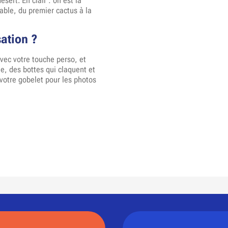
ert. En clair : on est là
able, du premier cactus à la
sation ?
vec votre touche perso, et
le, des bottes qui claquent et
 votre gobelet pour les photos