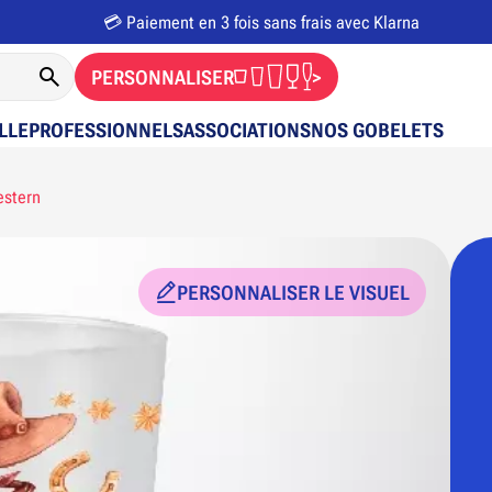
💳 Paiement en 3 fois sans frais avec Klarna
PERSONNALISER
>
LLE
PROFESSIONNELS
ASSOCIATIONS
NOS GOBELETS
estern
PERSONNALISER LE VISUEL