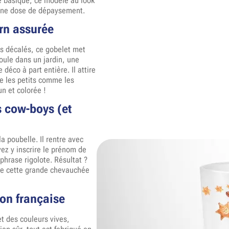
ue basique, ce modèle au look
bonne dose de dépaysement.
rn assurée
ls décalés, ce gobelet met
roule dans un jardin, une
déco à part entière. Il attire
re les petits comme les
un et colorée !
s cow-boys (et
a poubelle. Il rentre avec
z y inscrire le prénom de
e phrase rigolote. Résultat ?
de cette grande chevauchée
ion française
t des couleurs vives,