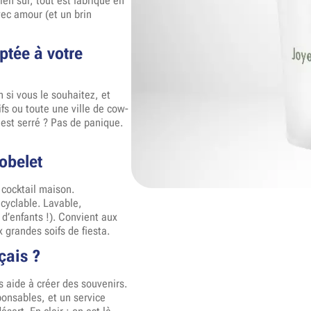
ien sûr, tout est fabriqué en
avec amour (et un brin
tée à votre
 si vous le souhaitez, et
fs ou toute une ville de cow-
g est serré ? Pas de panique.
obelet
 cocktail maison.
cyclable.
Lavable,
d’enfants !).
Convient aux
grandes soifs de fiesta.
çais ?
s aide à créer des souvenirs.
ponsables, et un service