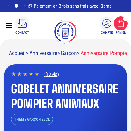
💳 Paiement en 3 fois sans frais avec Klarna
0
CONTACT
COMPTE
PANIER
Accueil
Anniversaire
Garçon
Anniversaire Pompier
(
3 avis
)
PERSONNALISER LE VISUEL
GOBELET ANNIVERSAIRE
POMPIER ANIMAUX
THÈME GARÇON 25CL