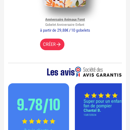
Anniversaire Animaux Foret
Gobelet Anniversaire Enfant
à partir de 29,88€ / 10 gobelets
CRÉER
Les avis
9.78/10
Super pour un enfant
fan de pompier
Chantal B.
13/07/2024