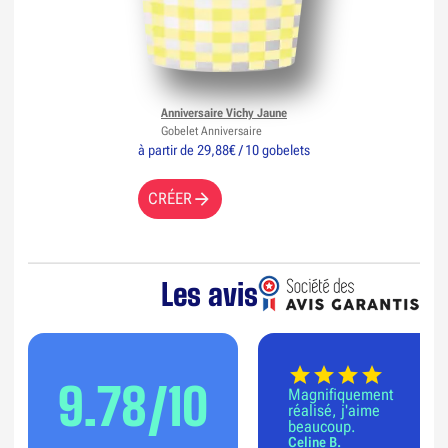
Anniversaire Vichy Jaune
Gobelet Anniversaire
à partir de 29,88€ / 10 gobelets
CRÉER
Les avis
9.78/10
Magnifiquement
réalisé, j'aime
beaucoup.
Celine B.