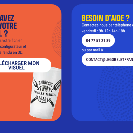
AVEZ
BESOIN D’AIDE ?
VOTRE
Contactez-nous par téléphone 
vendredi : 9h-12h 14h-18h
L ?
 votre fichier
04 77 51 21 89
configurateur et
ou par mail à
le rendu en 3D.
CONTACT@LEGOBELETFRAN
LÉCHARGER MON
VISUEL