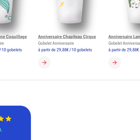
ene Coquillage
Anniversaire Chapiteau Cirque
Anniversaire La
ire
Gobelet Anniversaire
Gobelet Anniversa
/ 10 gobelets
à partir de 29,88€ / 10 gobelets
à partir de 29,88€
GOBELET
CRÉER MON GOBELET
CRÉER MON 
R.