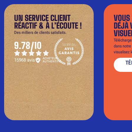
UN SERVICE CLIENT
VOUS 
RÉACTIF & À L’ÉCOUTE !
DÉJÀ 
VISUE
Des milliers de clients satisfaits.
Téléchargez
9.78/10
dans notre 
visualisez 
15968 avis
TÉ