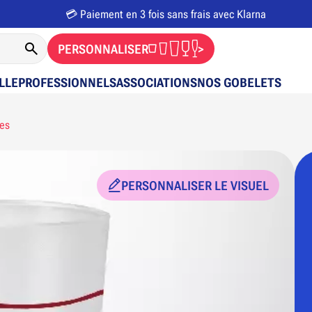
💳 Paiement en 3 fois sans frais avec Klarna
PERSONNALISER
>
LLE
PROFESSIONNELS
ASSOCIATIONS
NOS GOBELETS
ses
PERSONNALISER LE VISUEL