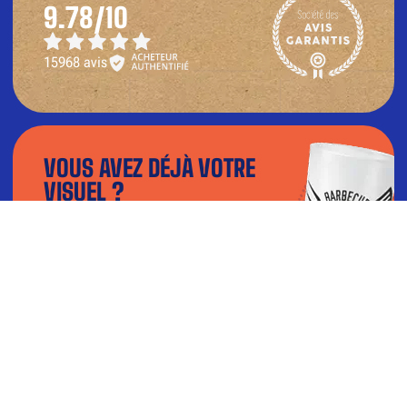
9.78/10
15968 avis
VOUS AVEZ DÉJÀ VOTRE
VISUEL ?
Téléchargez votre fichier dans notre
configurateur et visualisez le rendu en 3D.
TÉLÉCHARGER MON VISUEL
BESOIN D’AIDE ?
Contactez-nous par téléphone du lundi au vendredi : 9h-