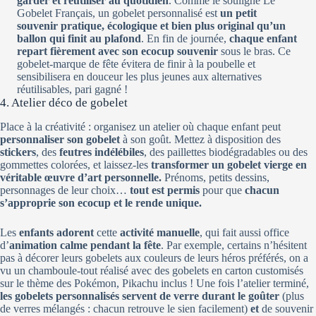
garder et réutiliser au quotidien
. Comme le souligne Le
Gobelet Français, un gobelet personnalisé est
un petit
souvenir pratique, écologique et bien plus original qu’un
ballon qui finit au plafond
. En fin de journée,
chaque enfant
repart fièrement avec son ecocup souvenir
sous le bras. Ce
gobelet-marque de fête évitera de finir à la poubelle et
sensibilisera en douceur les plus jeunes aux alternatives
réutilisables, pari gagné !
4. Atelier déco de gobelet
Place à la créativité : organisez un atelier où chaque enfant peut
personnaliser son gobelet
à son goût. Mettez à disposition des
stickers
, des
feutres indélébiles
, des paillettes biodégradables ou des
gommettes colorées, et laissez-les
transformer un gobelet vierge en
véritable œuvre d’art personnelle.
Prénoms, petits dessins,
personnages de leur choix…
tout est permis
pour que
chacun
s’approprie son ecocup et le rende unique.
Les
enfants adorent
cette
activité manuelle
, qui fait aussi office
d’
animation calme pendant la fête
. Par exemple, certains n’hésitent
pas à décorer leurs gobelets aux couleurs de leurs héros préférés, on a
vu un chamboule-tout réalisé avec des gobelets en carton customisés
sur le thème des Pokémon, Pikachu inclus ! Une fois l’atelier terminé,
les gobelets personnalisés servent de verre durant le goûter
(plus
de verres mélangés : chacun retrouve le sien facilement)
et
de souvenir