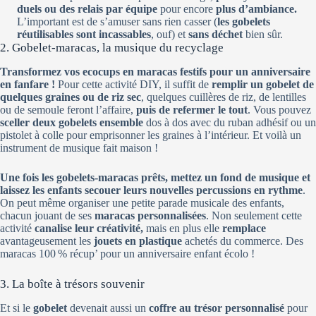
duels ou des relais par équipe
pour encore
plus d’ambiance.
L’important est de s’amuser sans rien casser (
les gobelets
réutilisables sont incassables
, ouf) et
sans déchet
bien sûr.
2. Gobelet-maracas, la musique du recyclage
Transformez vos ecocups en maracas festifs pour un anniversaire
en fanfare !
Pour cette activité DIY, il suffit de
remplir un gobelet de
quelques graines ou de riz sec
, quelques cuillères de riz, de lentilles
ou de semoule feront l’affaire,
puis de refermer le tout
. Vous pouvez
sceller deux gobelets ensemble
dos à dos avec du ruban adhésif ou un
pistolet à colle pour emprisonner les graines à l’intérieur. Et voilà un
instrument de musique fait maison !
Une fois les gobelets-maracas prêts, mettez un fond de musique et
laissez les enfants secouer leurs nouvelles percussions en rythme
.
On peut même organiser une petite parade musicale des enfants,
chacun jouant de ses
maracas personnalisées
. Non seulement cette
activité
canalise leur créativité,
mais en plus elle
remplace
avantageusement les
jouets en plastique
achetés du commerce. Des
maracas 100 % récup’ pour un anniversaire enfant écolo !
3. La boîte à trésors souvenir
Et si le
gobelet
devenait aussi un
coffre au trésor
personnalisé
pour