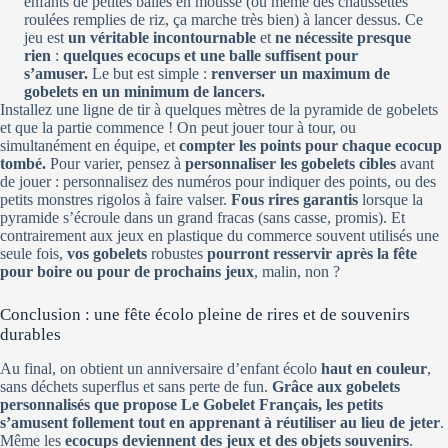
enfants de petites balles en mousse (ou même des chaussettes
roulées remplies de riz, ça marche très bien) à lancer dessus. Ce
jeu est
un véritable incontournable
et
ne nécessite presque
rien
:
quelques ecocups et une balle suffisent pour
s’amuser.
Le but est simple :
renverser un maximum de
gobelets en un minimum de lancers.
Installez une ligne de tir à quelques mètres de la pyramide de gobelets
et que la partie commence ! On peut jouer tour à tour, ou
simultanément en équipe, et
compter les points pour chaque ecocup
tombé.
Pour varier, pensez à
personnaliser les gobelets cibles
avant
de jouer : personnalisez des numéros pour indiquer des points, ou des
petits monstres rigolos à faire valser.
Fous rires garantis
lorsque la
pyramide s’écroule dans un grand fracas (sans casse, promis). Et
contrairement aux jeux en plastique du commerce souvent utilisés une
seule fois,
vos gobelets
robustes
pourront resservir après la fête
pour boire ou pour de prochains jeux
, malin, non ?
Conclusion : une fête écolo pleine de rires et de souvenirs
durables
Au final, on obtient un anniversaire d’enfant écolo
haut en couleur
,
sans déchets superflus et sans perte de fun.
Grâce aux gobelets
personnalisés que propose Le Gobelet Français,
les petits
s’amusent follement
tout en apprenant à réutiliser au lieu de jeter
.
Même les
ecocups deviennent des jeux et des objets souvenirs
.