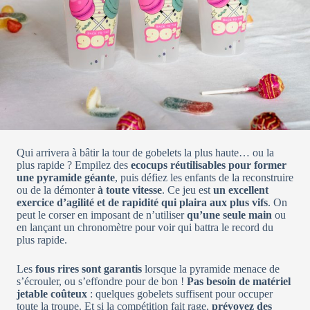
Qui arrivera à bâtir la tour de gobelets la plus haute… ou la
plus rapide ? Empilez des
ecocups réutilisables pour former
une pyramide géante
, puis défiez les enfants de la reconstruire
ou de la démonter
à toute vitesse
. Ce jeu est
un excellent
exercice d’agilité et de rapidité qui plaira aux plus vifs
. On
peut le corser en imposant de n’utiliser
qu’une seule main
ou
en lançant un chronomètre pour voir qui battra le record du
plus rapide.
Les
fous rires sont garantis
lorsque la pyramide menace de
s’écrouler, ou s’effondre pour de bon !
Pas besoin de matériel
jetable coûteux
: quelques gobelets suffisent pour occuper
toute la troupe. Et si la compétition fait rage,
prévoyez des