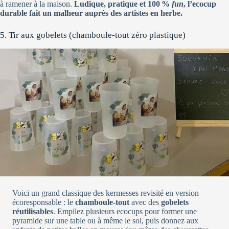
à ramener à la maison.
Ludique, pratique et 100 %
fun
, l’ecocup
durable fait un malheur auprès des artistes en herbe.
5. Tir aux gobelets (chamboule-tout zéro plastique)
Voici un grand classique des kermesses revisité en version
écoresponsable : le
chamboule-tout
avec des
gobelets
réutilisables
. Empilez plusieurs ecocups pour former une
pyramide sur une table ou à même le sol, puis donnez aux