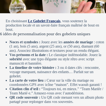
En choisissant
Le Gobelet Français
, vous soutenez la
production locale et un savoir-faire français maîtrisé de bout en
bout.
6 idées de personnalisation pour des gobelets uniques
Noces et symboles :
Jouez avec les
années de mariage
: coton
(1 an), bois (5 ans), argent (25 ans), or (50 ans), diamant (60
ans). Associez illustrations et textures pour un rendu élégant.
Vos prénoms et la date :
Le classique indémodable. Jouez la
sobriété
avec une typo élégante ou style rétro avec script
manuscrit et bannière.
La timeline de votre histoire :
3 ou 4 dates clés : rencontre,
voyage marquant, naissance des enfants… Parfait sur un
gobelet.
La carte de votre lieu :
Cœur sur la ville du mariage ou
coordonnées GPS avec icône “maison”. Effet waouh garanti !
Citation clin d’œil :
“Toujours toi, en mieux.” “Team Mariée /
Team Marié·e.” Amusez-vous avec l’autodérision.
QR code souvenir :
Un QR code menant vers un album photo
partagé pour replonger dans vos souvenirs.