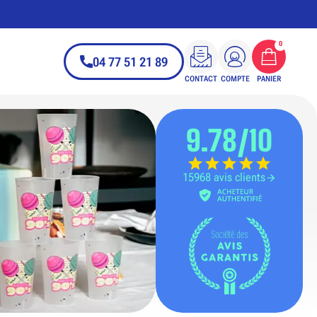
0
04 77 51 21 89
CONTACT
COMPTE
PANIER
9.78/10
15968 avis clients