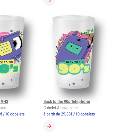
 GOBELET
CRÉER MON GOBELET
s VHS
Back to the 90s Telephone
saire
Gobelet Anniversaire
8€ / 10 gobelets
à partir de 29,88€ / 10 gobelets
 GOBELET
CRÉER MON GOBELET