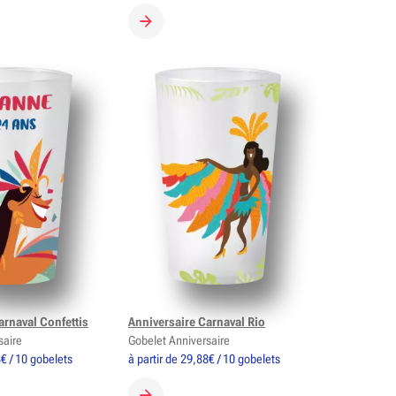
 GOBELET
CRÉER MON GOBELET
arnaval Confettis
Anniversaire Carnaval Rio
saire
Gobelet Anniversaire
8€ / 10 gobelets
à partir de 29,88€ / 10 gobelets