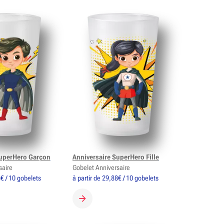
SuperHero Garçon
Anniversaire SuperHero Fille
saire
Gobelet Anniversaire
8€ / 10 gobelets
à partir de 29,88€ / 10 gobelets
 GOBELET
CRÉER MON GOBELET