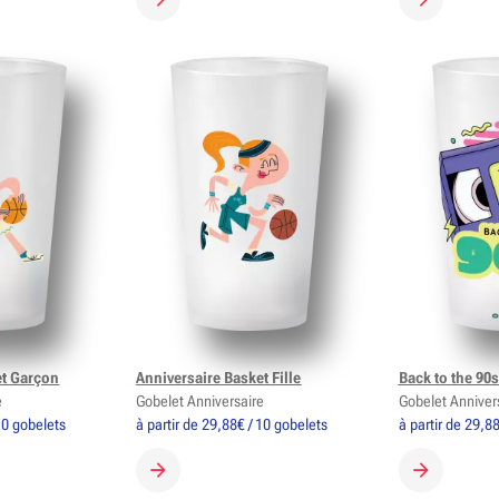
OBELET
CRÉER MON GOBELET
CRÉER MON
et Garçon
Anniversaire Basket Fille
Back to the 90
e
Gobelet Anniversaire
Gobelet Anniver
 10 gobelets
à partir de 29,88€ / 10 gobelets
à partir de 29,8
OBELET
CRÉER MON GOBELET
CRÉER MON