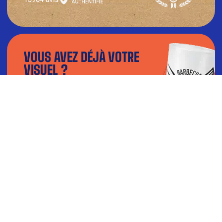
VOUS AVEZ DÉJÀ VOTRE
VISUEL ?
Téléchargez votre fichier dans notre
configurateur et visualisez le rendu en 3D.
TÉLÉCHARGER MON VISUEL
BESOIN D’AIDE ?
Contactez-nous par téléphone du lundi au vendredi : 9h-
12h 14h-18h
04 77 51 21 89
ou par mail à