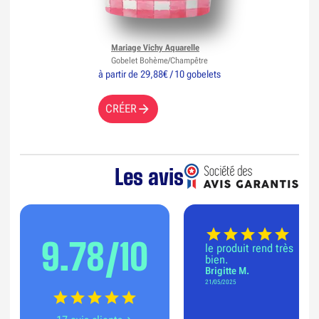
Mariage Vichy Aquarelle
Gobelet Bohème/Champêtre
à partir de 29,88€ / 10 gobelets
CRÉER
Les avis
9.78/10
le produit rend très
bien.
Brigitte M.
21/05/2025