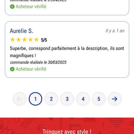
Acheteur vérifié
Aurelie S.
Il y a 1 an
5/5
Superbe, correspond parfaitement à la description, ils sont
magnifiques !
commande réalisée le 30/03/2025
Acheteur vérifié
1
2
3
4
5
Trinquez avec style !