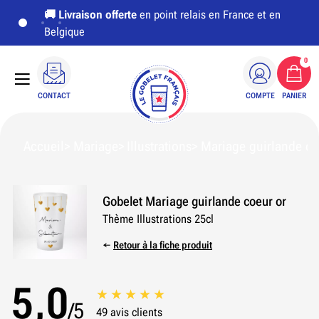
🚚
Livraison offerte
en point relais en France et en
Belgique
0
CONTACT
COMPTE
PANIER
Accueil
Mariage
Illustrations
Mariage guirlande co
Gobelet Mariage guirlande coeur or
Thème Illustrations 25cl
←
Retour à la fiche produit
5,0
/5
49 avis clients