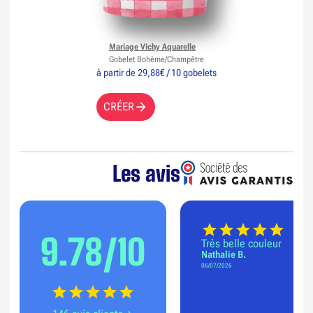
Mariage Vichy Aquarelle
Gobelet Bohème/Champêtre
à partir de 29,88€ / 10 gobelets
CRÉER
Les avis
9.78/10
Très belle couleur
Nathalie B.
06/07/2026