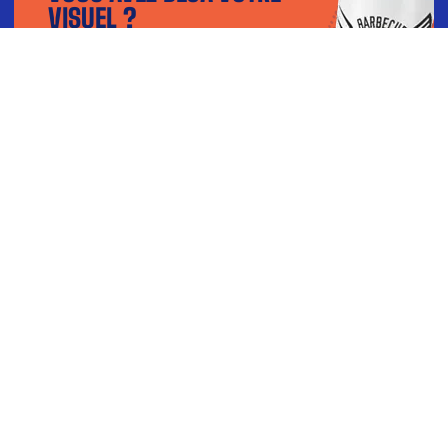
VISUEL ?
Téléchargez votre fichier dans notre
configurateur et visualisez le rendu en 3D.
TÉLÉCHARGER MON VISUEL
BESOIN D’AIDE ?
Contactez-nous par téléphone du lundi au vendredi : 9h-
12h 14h-18h
04 77 51 21 89
ou par mail à
CONTACT@LEGOBELETFRANCAIS.FR