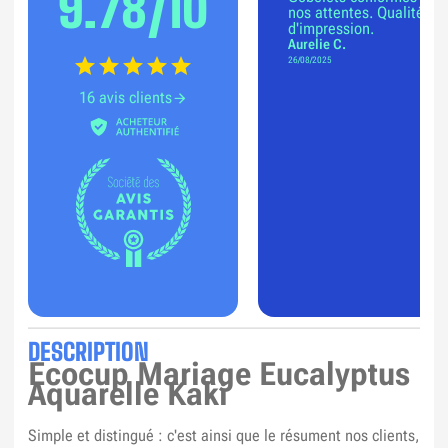
9.78/10
nos attentes. Qualité
d'impression.
Aurelie C.
26/08/2025
16 avis clients
DESCRIPTION
Ecocup Mariage Eucalyptus
Aquarelle Kaki
Simple et distingué : c'est ainsi que le résument nos clients,