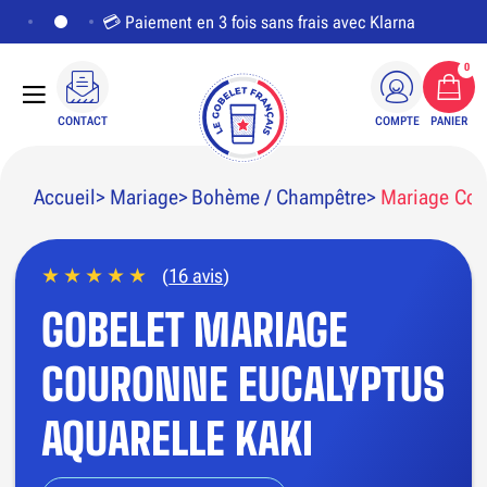
💳 Paiement en 3 fois sans frais avec Klarna
0
CONTACT
COMPTE
PANIER
Accueil
Mariage
Bohème / Champêtre
Mariage Cou
(
16 avis
)
PERSONNALISER LE VISUEL
GOBELET MARIAGE
COURONNE EUCALYPTUS
AQUARELLE KAKI