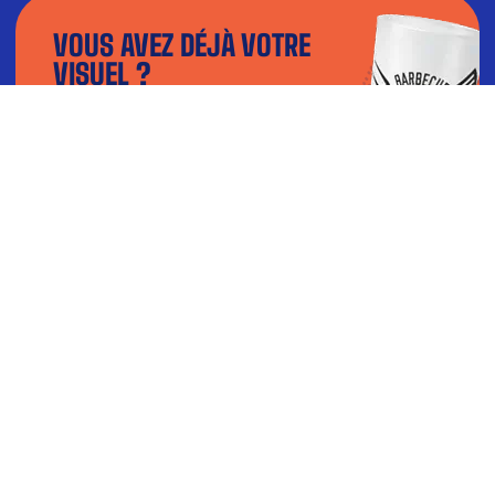
VOUS AVEZ DÉJÀ VOTRE
VISUEL ?
Téléchargez votre fichier dans notre
configurateur et visualisez le rendu en 3D.
TÉLÉCHARGER MON VISUEL
BESOIN D’AIDE ?
Contactez-nous par téléphone du lundi au vendredi : 9h-
12h 14h-18h
04 77 51 21 89
ou par mail à
CONTACT@LEGOBELETFRANCAIS.FR