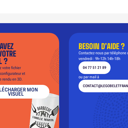
AVEZ
BESOIN D’AIDE ?
VOTRE
Contactez-nous par téléphone 
vendredi : 9h-12h 14h-18h
L ?
 votre fichier
04 77 51 21 89
configurateur et
ou par mail à
le rendu en 3D.
CONTACT@LEGOBELETFRAN
LÉCHARGER MON
VISUEL