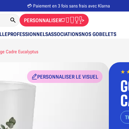
💳 Paiement en 3 fois sans frais avec Klarna
PERSONNALISER
>
LLE
PROFESSIONNELS
ASSOCIATIONS
NOS GOBELETS
ge Cadre Eucalyptus
PERSONNALISER LE VISUEL
G
C
T