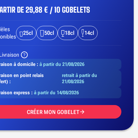
PARTIR DE
29,88 € / 10 GOBELETS
èles
25cl
50cl
18cl
14cl
onibles
Livraison
raison à domicile :
à partir du 21/08/2026
raison en point relais
retrait à partir du
fert) :
21/08/2026
raison express :
à partir du 14/08/2026
CRÉER MON GOBELET