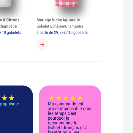
e & Citrons
Mariage Vichy Aquarelle
Champêtre
Gobelet Bohème/Champêtre
 / 10 gobelets
à partir de 29,88€ / 10 gobelets
GOBELET
CRÉER MON GOBELET
 graphisme
Ma commande est
arrivé impeccable dans
les temps c’est
pourquoi je
recommande le
Goblets français et à
bientôt pour une