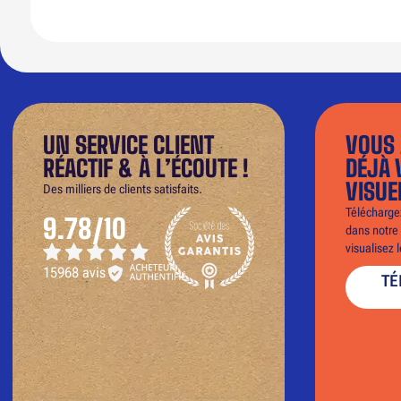
UN SERVICE CLIENT
VOUS 
RÉACTIF & À L’ÉCOUTE !
DÉJÀ 
VISUE
Des milliers de clients satisfaits.
Téléchargez
9.78/10
dans notre 
visualisez 
15968 avis
TÉ