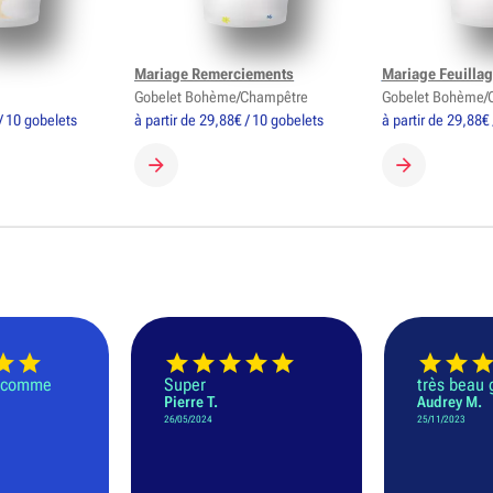
Mariage Remerciements
Mariage Feuillag
Gobelet Bohème/Champêtre
Gobelet Bohème/
/ 10 gobelets
à partir de 29,88€ / 10 gobelets
à partir de 29,88€
GOBELET
CRÉER MON GOBELET
CRÉER MON 
t comme
Super
très beau
Pierre T.
Audrey M.
26/05/2024
25/11/2023