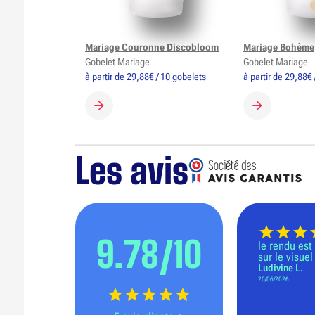
Mariage Couronne Discobloom
Mariage Bohème
Gobelet Mariage
Gobelet Mariage
à partir de 29,88€ / 10 gobelets
à partir de 29,88€ 
CRÉER MON GOBELET
CRÉER MON 
Les avis
9.78/10
le rendu es
sur le visuel
Ludivine L.
20/06/2026