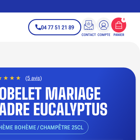
0
04 77 51 21 89
CONTACT
COMPTE
PANIER
(
5 avis
)
OBELET MARIAGE
ADRE EUCALYPTUS
HÈME BOHÈME / CHAMPÊTRE 25CL