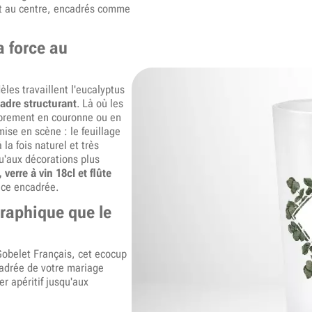
nt au centre, encadrés comme
a force au
es travaillent l'eucalyptus
adre structurant
. Là où les
librement en couronne ou en
ise en scène : le feuillage
la fois naturel et très
u'aux décorations plus
 verre à vin 18cl et flûte
nce encadrée.
graphique que le
Gobelet Français, cet ecocup
cadrée de votre mariage
r apéritif jusqu'aux