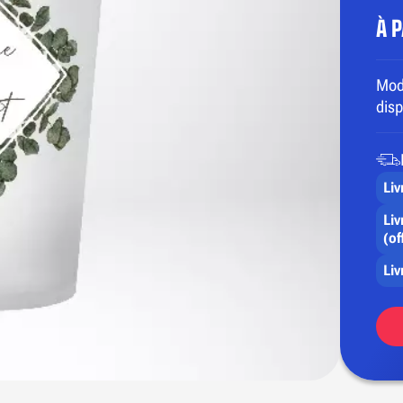
À 
Mod
disp
Liv
Liv
(of
Liv