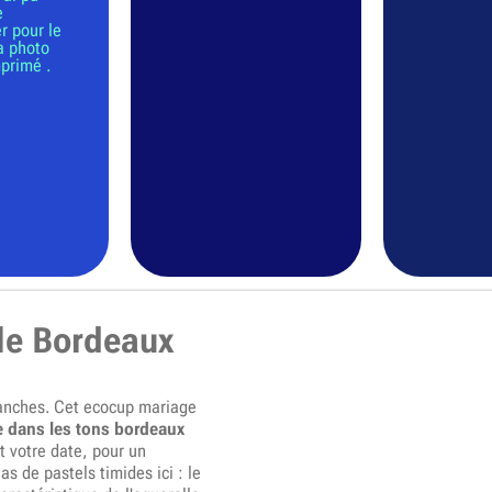
e
r pour le
a photo
mprimé .
le Bordeaux
ranches. Cet ecocup mariage
e dans les tons bordeaux
t votre date, pour un
as de pastels timides ici : le