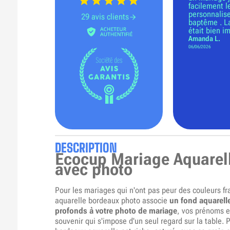
facilement l
personnalise
29 avis clients
baptême . L
était bien i
Amanda L.
06/06/2026
DESCRIPTION
Ecocup Mariage Aquarel
avec photo
Pour les mariages qui n'ont pas peur des couleurs f
aquarelle bordeaux photo associe
un fond aquarell
profonds à votre photo de mariage
, vos prénoms e
souvenir qui s'impose d'un seul regard sur la table. P