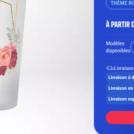
THÈME BO
À PARTIR 
Modèles
disponibles
Livraison
Livraison à 
Livraison en 
Livraison ex