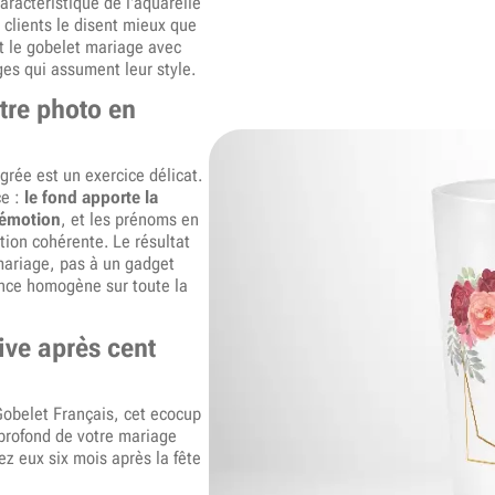
aractéristique de l'aquarelle
s clients le disent mieux que
st le gobelet mariage avec
ges qui assument leur style.
tre photo en
égrée est un exercice délicat.
ce :
le fond apporte la
l'émotion
, et les prénoms en
tion cohérente. Le résultat
 mariage, pas à un gadget
nce homogène sur toute la
ive après cent
Gobelet Français, cet ecocup
 profond de votre mariage
z eux six mois après la fête