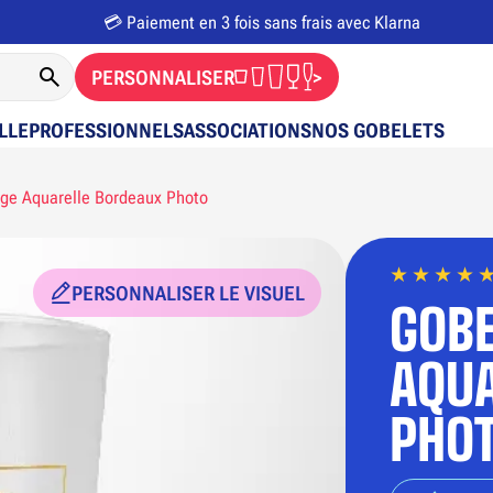
💳 Paiement en 3 fois sans frais avec Klarna
PERSONNALISER
>
LLE
PROFESSIONNELS
ASSOCIATIONS
NOS GOBELETS
ge Aquarelle Bordeaux Photo
PERSONNALISER LE VISUEL
GOBE
AQUA
PHO