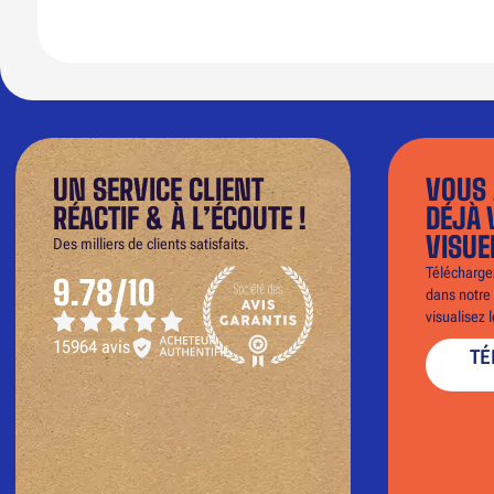
UN SERVICE CLIENT
VOUS 
RÉACTIF & À L’ÉCOUTE !
DÉJÀ 
VISUE
Des milliers de clients satisfaits.
Téléchargez
9.78/10
dans notre 
visualisez 
15964 avis
TÉ