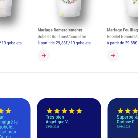
Mariage Remerciements
Mariage Feuillag
Gobelet Bohème/Champêtre
Gobelet Bohème/
/ 10 gobelets
à partir de 29,88€ / 10 gobelets
à partir de 29,88€
GOBELET
CRÉER MON GOBELET
CRÉER MON 
 un
Très bien
Superbe 
malgré le
Angelique V.
Corinne G.
 gobelet
25/05/2026
25/04/2026
ase pour
'ai pu