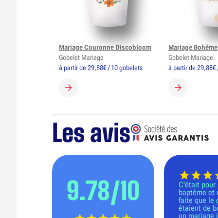
Mariage Couronne Discobloom
Mariage Bohème
Gobelet Mariage
Gobelet Mariage
à partir de 29,88€ / 10 gobelets
à partir de 29,88€ 
CRÉER MON GOBELET
CRÉER MON 
Les avis
9.78/10
C'était pour
baptême et 
faite que le
étaient de b
un mariage j