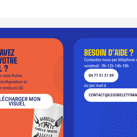
AVEZ
BESOIN D’AIDE ?
VOTRE
Contactez-nous par téléphone 
vendredi : 9h-12h 14h-18h
L ?
 votre fichier
04 77 51 21 89
configurateur et
ou par mail à
le rendu en 3D.
CONTACT@LEGOBELETFRAN
LÉCHARGER MON
VISUEL