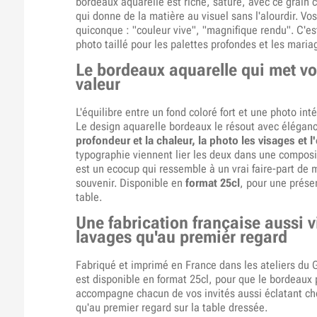
bordeaux aquarelle est riche, saturé, avec ce grain c
qui donne de la matière au visuel sans l'alourdir. Vo
quiconque : "couleur vive", "magnifique rendu". C'e
photo taillé pour les palettes profondes et les maria
Le bordeaux aquarelle qui met vo
valeur
L'équilibre entre un fond coloré fort et une photo int
Le design aquarelle bordeaux le résout avec élégan
profondeur et la chaleur, la photo les visages et 
typographie viennent lier les deux dans une composi
est un ecocup qui ressemble à un vrai faire-part de
souvenir. Disponible en
format 25cl
, pour une prése
table.
Une fabrication française aussi v
lavages qu'au premier regard
Fabriqué et imprimé en France dans les ateliers du 
est disponible en format 25cl, pour que le bordeaux
accompagne chacun de vos invités aussi éclatant che
qu'au premier regard sur la table dressée.