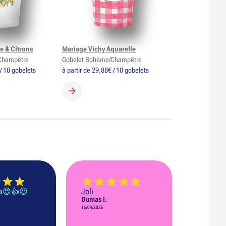
e & Citrons
Mariage Vichy Aquarelle
Champêtre
Gobelet Bohème/Champêtre
 / 10 gobelets
à partir de 29,88€ / 10 gobelets
GOBELET
CRÉER MON GOBELET
👍😍👍😍
Joli
Dumas I.
16/04/2026