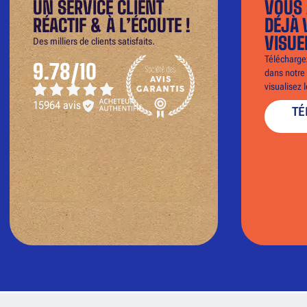
UN SERVICE CLIENT
VOUS 
RÉACTIF & À L’ÉCOUTE !
DÉJÀ 
VISUE
Des milliers de clients satisfaits.
Téléchargez
9.78/10
dans notre 
visualisez 
15964 avis
TÉ