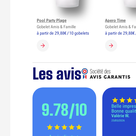
Pool Party Plage
Apero Time
Gobelet Amis & Famille
Gobelet Amis & Fa
à partir de 29,88€ / 10 gobelets
à partir de 29,88€ 
CRÉER MON GOBELET
CRÉER MON 
Les avis
9.78/10
Belle impres
Bonne quali
Valérie W.
25/05/2026