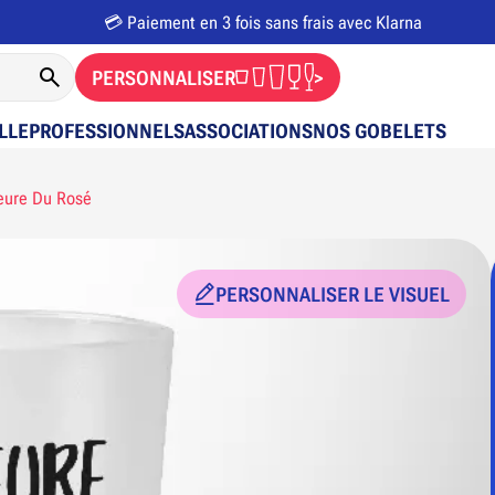
💳 Paiement en 3 fois sans frais avec Klarna
PERSONNALISER
>
LLE
PROFESSIONNELS
ASSOCIATIONS
NOS GOBELETS
eure Du Rosé
PERSONNALISER LE VISUEL