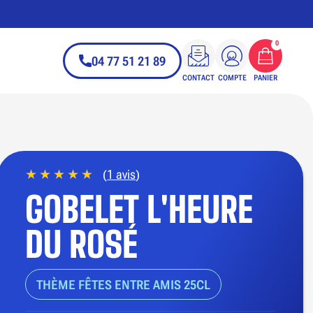
0
04 77 51 21 89
CONTACT
COMPTE
PANIER
(
1 avis
)
GOBELET L'HEURE
DU ROSÉ
THÈME FÊTES ENTRE AMIS 25CL