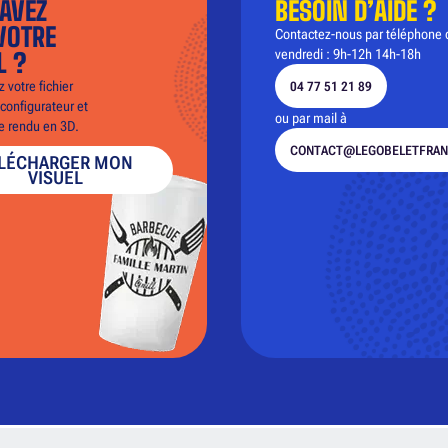
AVEZ
BESOIN D’AIDE ?
VOTRE
Contactez-nous par téléphone 
vendredi : 9h-12h 14h-18h
L ?
 votre fichier
04 77 51 21 89
configurateur et
ou par mail à
le rendu en 3D.
CONTACT@LEGOBELETFRAN
LÉCHARGER MON
VISUEL