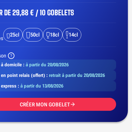
IR DE
29,88 € / 10 GOBELETS
25cl
50cl
18cl
14cl
es
son
 à domicile :
à partir du 20/08/2026
 en point relais (offert) :
retrait à partir du 20/08/2026
 express :
à partir du 13/08/2026
CRÉER MON GOBELET