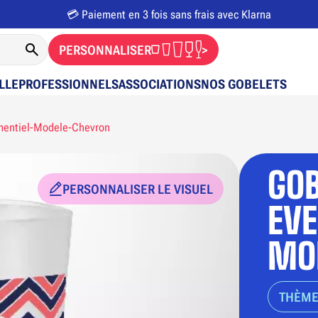
💳 Paiement en 3 fois sans frais avec Klarna
PERSONNALISER
>
LLE
PROFESSIONNELS
ASSOCIATIONS
NOS GOBELETS
entiel-Modele-Chevron
GOB
PERSONNALISER LE VISUEL
EV
MO
THÈME