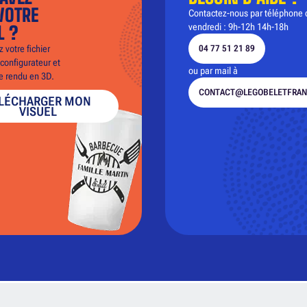
VOTRE
Contactez-nous par téléphone 
vendredi : 9h-12h 14h-18h
L ?
 votre fichier
04 77 51 21 89
configurateur et
ou par mail à
le rendu en 3D.
CONTACT@LEGOBELETFRAN
LÉCHARGER MON
VISUEL