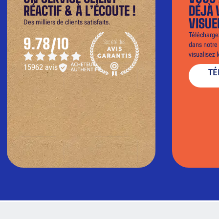
RÉACTIF & À L’ÉCOUTE !
DÉJÀ 
VISUE
Des milliers de clients satisfaits.
Téléchargez
9.78/10
dans notre 
visualisez 
15962 avis
TÉ