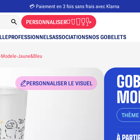
💳 Paiement en 3 fois sans frais avec Klarna
PERSONNALISER
>
LLE
PROFESSIONNELS
ASSOCIATIONS
NOS GOBELETS
e-Modele-Jaune&Bleu
GOB
PERSONNALISER LE VISUEL
MO
THÈME 
À PARTI