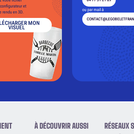
configurateur et
ou par mail à
le rendu en 3D.
CONTACT@LEGOBELETFRAN
LÉCHARGER MON
VISUEL
IENT
À DÉCOUVRIR AUSSI
RÉSEAUX 