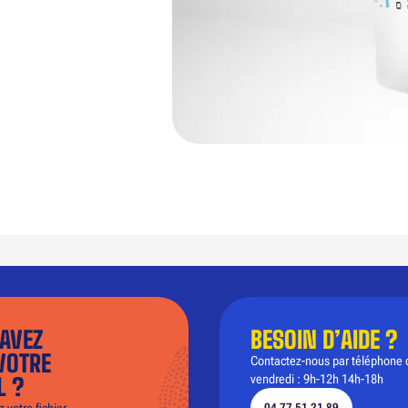
AVEZ
BESOIN D’AIDE ?
VOTRE
Contactez-nous par téléphone 
vendredi : 9h-12h 14h-18h
L ?
 votre fichier
04 77 51 21 89