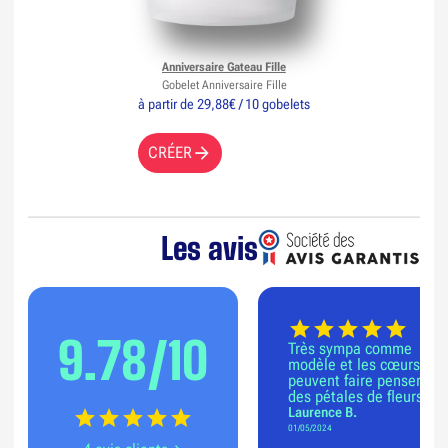
Anniversaire Gateau Fille
Gobelet Anniversaire Fille
à partir de 29,88€ / 10 gobelets
CRÉER
Les avis
9.78/10
Très sympa comme
modèle et les cœurs
peuvent faire penser à
des pétales de fleurs
Laurence B.
01/05/2024