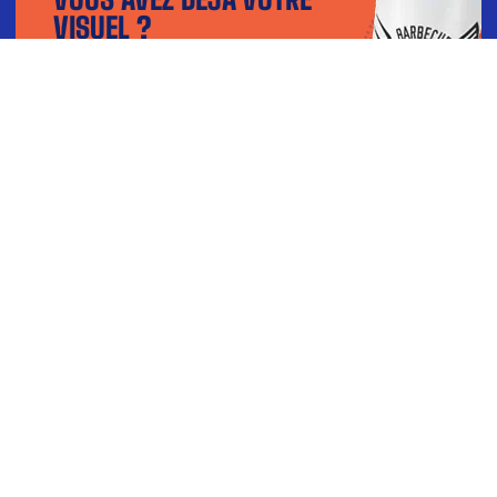
VISUEL ?
Téléchargez votre fichier dans notre
configurateur et visualisez le rendu en 3D.
TÉLÉCHARGER MON VISUEL
BESOIN D’AIDE ?
Contactez-nous par téléphone du lundi au vendredi : 9h-
12h 14h-18h
04 77 51 21 89
ou par mail à
CONTACT@LEGOBELETFRANCAIS.FR