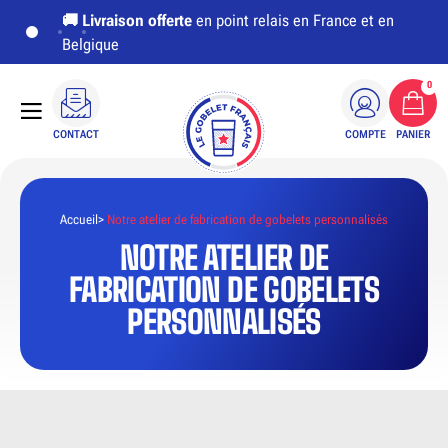
🚚
Livraison offerte
en point relais en France et en
Belgique
0
CONTACT
COMPTE
PANIER
Accueil
Notre atelier de fabrication de gobelets personnalisés
NOTRE ATELIER DE
FABRICATION DE GOBELETS
PERSONNALISÉS